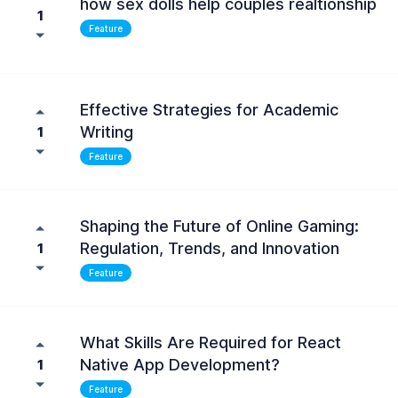
how sex dolls help couples realtionship
1
Feature
Effective Strategies for Academic
Writing
1
Feature
Shaping the Future of Online Gaming:
Regulation, Trends, and Innovation
1
Feature
What Skills Are Required for React
Native App Development?
1
Feature